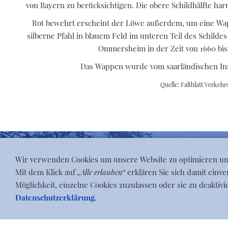
von Bayern zu berücksichtigen. Die obere Schildhälfte har
Rot bewehrt erscheint der Löwe außerdem, um eine Wap
silberne Pfahl in blauem Feld im unteren Teil des Schildes
Ommersheim in der Zeit von 1660 bis 
Das Wappen wurde vom saarländischen Inne
Quelle: Faltblatt Verkeh
Wir verwenden Cookies um unsere Website zu optimieren u
Mit dem Klick auf
„Alle erlauben“
erklären Sie sich damit einv
Möglichkeit, einzelne Cookies zuzulassen oder sie zu deaktivi
Datenschutzerklärung
.
Blog
|
Termine
|
Zum ...
|
Dorfleben
|
Geschichte
|
Ge