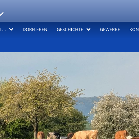
...
DORFLEBEN
GESCHICHTE
GEWERBE
KON