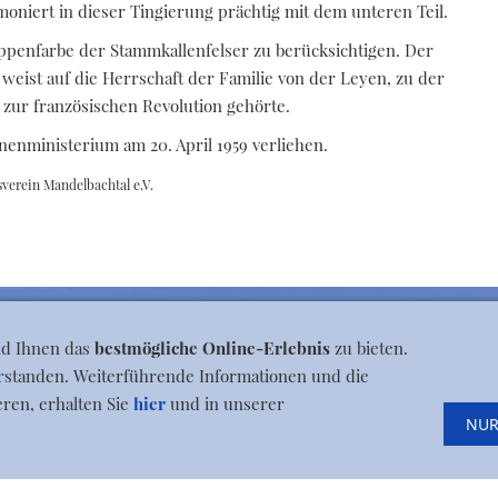
moniert in dieser Tingierung prächtig mit dem unteren Teil.
penfarbe der Stammkallenfelser zu berücksichtigen. Der
 weist auf die Herrschaft der Familie von der Leyen, zu der
zur französischen Revolution gehörte.
nministerium am 20. April 1959 verliehen.
rsverein Mandelbachtal e.V.
nd Ihnen das
bestmögliche Online-Erlebnis
zu bieten.
erstanden. Weiterführende Informationen und die
eren, erhalten Sie
hier
und in unserer
NUR
werbe
|
Jobs
|
Kontakt
|
Dies & Das
|
Wichtige Rufnummern
|
New