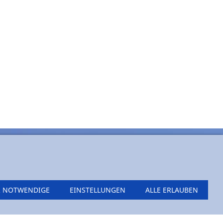
by itn-design
 NOTWENDIGE
EINSTELLUNGEN
ALLE ERLAUBEN
sletter abmelden
|
Impressum
|
Datenschutz
|
Cookies