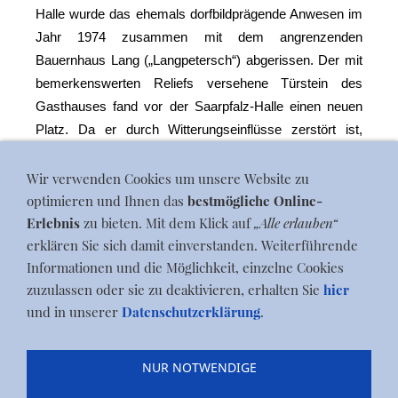
Halle wurde das ehemals dorfbildprägende Anwesen im
Jahr 1974 zusammen mit dem angrenzenden
Bauernhaus Lang („Langpetersch“) abgerissen. Der mit
bemerkenswerten Reliefs versehene Türstein des
Gasthauses fand vor der Saarpfalz-Halle einen neuen
Platz. Da er durch Witterungseinflüsse zerstört ist,
wurde eine Nachbildung in Originalgröße von dem
Niederwürzbacher Bildhauermeister Gerd Abel
Wir verwenden Cookies um unsere Website zu
angefertigt und im Januar 2013 im Foyer der Saarpfalz-
optimieren und Ihnen das
bestmögliche Online-
Halle angebracht.
Erlebnis
zu bieten. Mit dem Klick auf
„Alle erlauben“
erklären Sie sich damit einverstanden. Weiterführende
Informationen und die Möglichkeit, einzelne Cookies
zuzulassen oder sie zu deaktivieren, erhalten Sie
hier
und in unserer
Datenschutzerklärung
.
Blog
|
Termine
|
Zum ...
|
Dorfleben
|
Geschichte
|
NUR NOTWENDIGE
Gewerbe
|
Jobs
|
Kontakt
|
Dies & Das
|
Wichtige