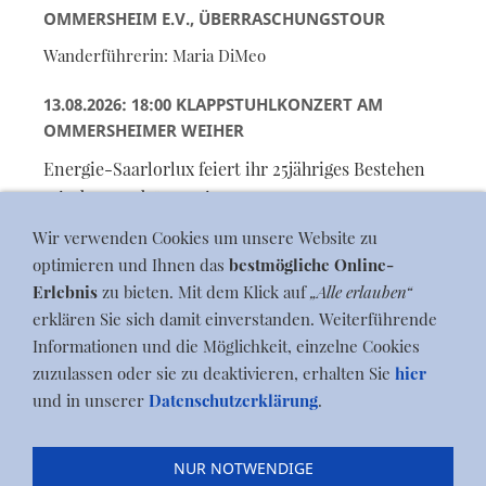
OMMERSHEIM E.V., ÜBERRASCHUNGSTOUR
Wanderführerin: Maria DiMeo
13.08.2026: 18:00 KLAPPSTUHLKONZERT AM
OMMERSHEIMER WEIHER
Energie-Saarlorlux feiert ihr 25jähriges Bestehen
mit der Band "MEP Live"
Wir verwenden Cookies um unsere Website zu
optimieren und Ihnen das
bestmögliche Online-
Erlebnis
zu bieten. Mit dem Klick auf
„Alle erlauben“
erklären Sie sich damit einverstanden. Weiterführende
by itn-design
Informationen und die Möglichkeit, einzelne Cookies
zuzulassen oder sie zu deaktivieren, erhalten Sie
hier
und in unserer
Datenschutzerklärung
.
Blog
|
Termine
|
Zum ...
|
Dorfleben
|
Geschichte
|
NUR NOTWENDIGE
Gewerbe
|
Jobs
|
Kontakt
|
Dies & Das
|
Wichtige