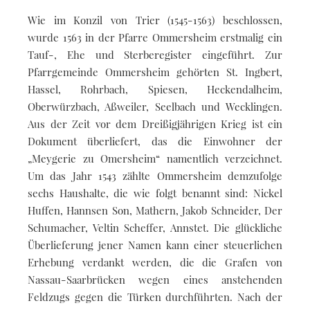
Wie im Konzil von Trier (1545-1563) beschlossen,
wurde 1563 in der Pfarre Ommersheim erstmalig ein
Tauf-, Ehe und Sterberegister eingeführt. Zur
Pfarrgemeinde Ommersheim gehörten St. Ingbert,
Hassel, Rohrbach, Spiesen, Heckendalheim,
Oberwürzbach, Aßweiler, Seelbach und Wecklingen.
Aus der Zeit vor dem Dreißigjährigen Krieg ist ein
Dokument überliefert, das die Einwohner der
„Meygerie zu Omersheim“ namentlich verzeichnet.
Um das Jahr 1543 zählte Ommersheim demzufolge
sechs Haushalte, die wie folgt benannt sind: Nickel
Huffen, Hannsen Son, Mathern, Jakob Schneider, Der
Schumacher, Veltin Scheffer, Annstet. Die glückliche
Überlieferung jener Namen kann einer steuerlichen
Erhebung verdankt werden, die die Grafen von
Nassau-Saarbrücken wegen eines anstehenden
Feldzugs gegen die Türken durchführten. Nach der